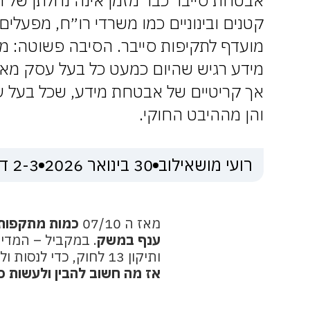
אבטחת סייבר כבר מזמן אינה נחלתן של ח
קטנים ובינוניים כמו משרדי רו״ח, מפעלים 
מועדף לתקיפות סייבר. הסיבה פשוטה: מע
מידע רגיש שהיום כמעט כל בעל עסק מאחסן
אך קריטיים של אבטחת מידע, שכל בעל עס
והן מההיבט החוקי.
רועי מושאילוב
30 בינואר 2026
2-3 דקות
מאז ה 07/10
כמות מתקפות 
ענף במשק
. במקביל – המדי
ותיקון 13 לחוק, כדי לנסות ולצמצם ככל האפשר אירועים נוספים.
אז מה חשוב להבין ולעשות כ