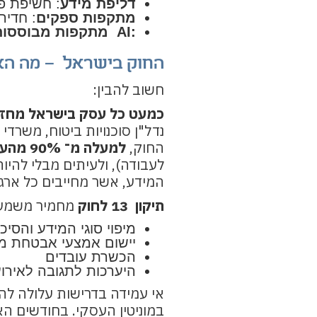
דליפת מידע
: חשיפת פר
מתקפות ספקים
: חדיר
:AI מתקפות מבוססות
החוק בישראל – מה הא
חשוב להבין:
כמעט כל עסק בישראל מחזיק
נדל"ן סוכנויות ביטוח, משרדי
החוק,
למעלה מ־ 90% מהעסקים מנהלים לפחות מאגר מידע אחד
לעבודה), ולעיתים מבלי להי
המידע, אשר מחייבים כל ארגו
תיקון 13 לחוק
מחמיר משמעות
מיפוי סוגי המידע והסיכו
יישום אמצעי אבטחת מי
הכשרת עובדים
היערכות לתגובה לאירוע
אי עמידה בדרישות עלולה לה
במוניטין העסקי. בחודשים ה