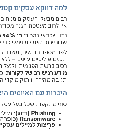
למה דווקא עסקים קטני
רבים מבעלי העסקים מניחים 
אין לרוב מעטפת הגנה מסודרת,
נתון שכדאי להכיר:
ב־ 94% מהעסקים שבדקנו התגלו חולשות, פרצות או פגיעויות משמעותיות
שדורשות מאמץ מינימלי כדי לנ
לפני מספר חודשים, משרד ק
תכנים פוליטיים עוינים – לל
רכיב ברשת הפנימית, ולנצל
מידע רגיש רב של לקוחות
, כ
תגובה מהירה וניתוק מוקדי הסי
היכרות עם האיומים הי
סוגי מתקפות שכל בעל עסק ח
Phishing (דיוג)
: מייל
Ransomware (כופרה)
פריצות למיילים עסקיי