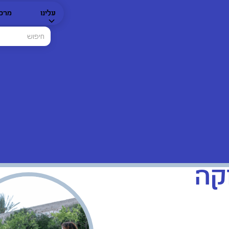
עלינו
מרכז
קה