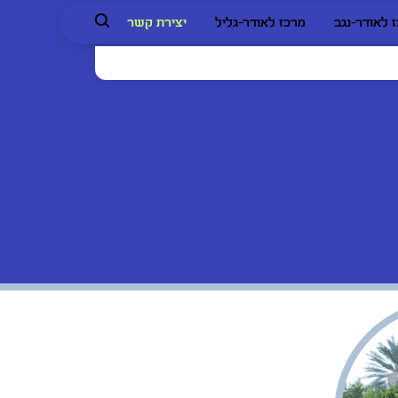
 לאודר-נגב
מרכז לאודר-גליל
יצירת קשר