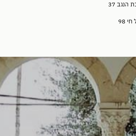
הנגב 37
י 98