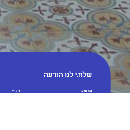
שלח.י לנו הודעה
שם מלא
דוא״ל
טלפון